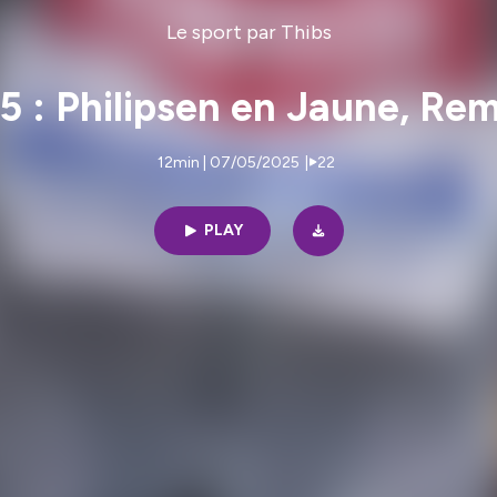
Le sport par Thibs
5 : Philipsen en Jaune, Re
12min | 07/05/2025
|
22
PLAY