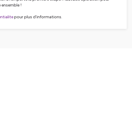
e ensemble !
tialite
pour plus d'informations.
SHARE
EMBED
Facebook
X (Twitter)
LinkedIn
WhatsApp
Email
Copy link