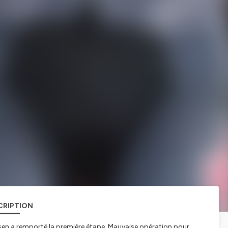
CRIPTION
psen a remporté la première étape. Mauvaise opération pour