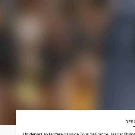
DES
Un départ en fanfare dans ce Tour de France. Jasper Phili