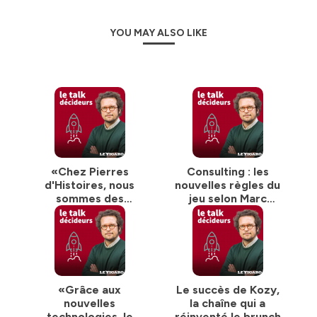
YOU MAY ALSO LIKE
«Chez Pierres
Consulting : les
d'Histoires, nous
nouvelles règles du
sommes des
jeu selon Marc
opérateurs au
Lhermitte
service de la
sauvegarde du
patrimoine»
«Grâce aux
Le succès de Kozy,
nouvelles
la chaîne qui a
technologies, le
réinventé le brunch