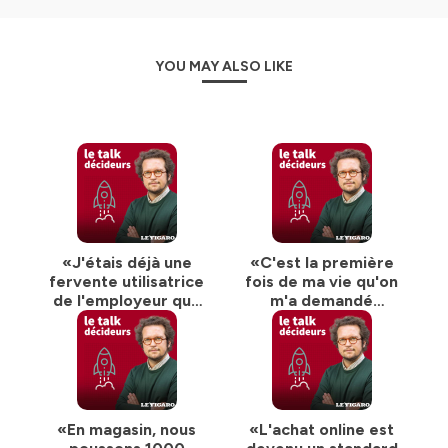
YOU MAY ALSO LIKE
«J'étais déjà une
«C'est la première
fervente utilisatrice
fois de ma vie qu'on
de l'employeur que
m'a demandé
j'ai rejoint» : eBay,
"combien ?"» : Anne
un business
Méaux revient sur
visionnaire
son parcours
«En magasin, nous
«L'achat online est