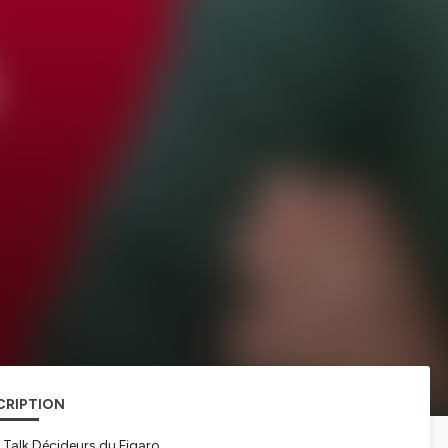
CRIPTION
u Talk Décideurs du Figaro.