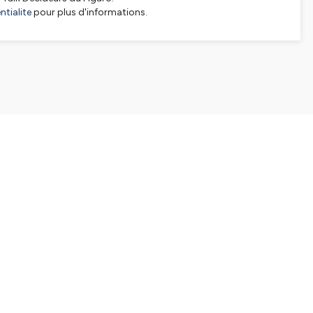
tialite
pour plus d'informations.
SHARE
EMBED
Facebook
X (Twitter)
LinkedIn
WhatsApp
Email
Copy link