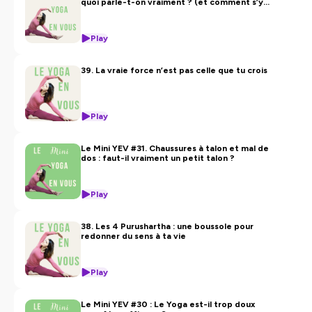
quoi parle-t-on vraiment ? (et comment s’y
mettre en douceur)
Play
39. La vraie force n’est pas celle que tu crois
Play
Le Mini YEV #31. Chaussures à talon et mal de
dos : faut-il vraiment un petit talon ?
Play
38. Les 4 Purushartha : une boussole pour
redonner du sens à ta vie
Play
Le Mini YEV #30 : Le Yoga est-il trop doux