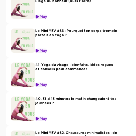
Piège du bonheur (Russ Harris)
confidentialite
pour plus d'informations.
Play
Le Mini YEV #33 : Pourquoi ton corps tremble
parfois en Yoga ?
Play
41. Yoga du visage : bienfaits, idées reçues
et conseils pour commencer
Play
40. Et si 15 minutes le matin changeaient tes
journées ?
Play
Le Mini YEV #32. Chaussures minimalistes : de