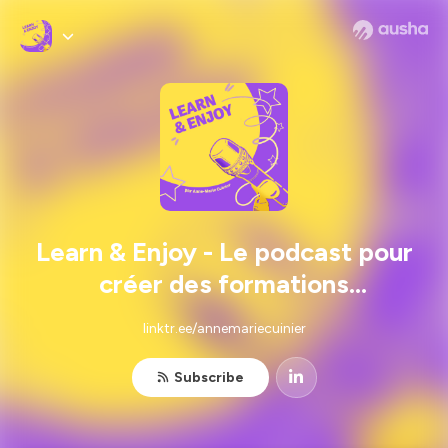
Learn & Enjoy - Le podcast pour
créer des formations
engageantes I engagement
linktr.ee/annemariecuinier
apprenant, marketing de la
formation, digital learning
Subscribe