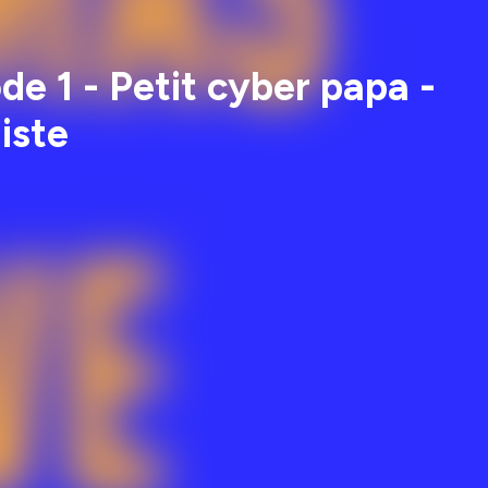
de 1 - Petit cyber papa -
iste