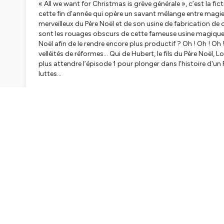
« All we want for Christmas is grève générale », c’est la 
cette fin d’année qui opère un savant mélange entre magi
merveilleux du Père Noël et de son usine de fabrication de 
sont les rouages obscurs de cette fameuse usine magique ?
Noël afin de le rendre encore plus productif ? Oh ! Oh ! Oh
velléités de réformes… Qui de Hubert, le fils du Père Noël, Lo
plus attendre l’épisode 1 pour plonger dans l’histoire d'un 
luttes…
« All we want for Christmas is grève générale » est une fic
Hébergé par Ausha. Visitez
ausha.co/politique-de-confiden