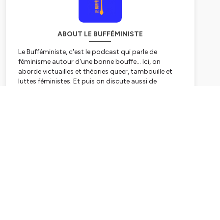
ABOUT LE BUFFÉMINISTE
Le Bufféministe, c'est le podcast qui parle de
féminisme autour d'une bonne bouffe... Ici, on
aborde victuailles et théories queer, tambouille et
luttes féministes. Et puis on discute aussi de
nourriture et de lesbianisme, de genre, de charge
mentale, de capitalisme, de masculinités et de
Subscribe
féminités, mais aussi d'écoféminisme. On vous
promet des discussions animées et amusantes,
assaisonnées d'éclaircissement sociologiques,
philosophiques et bouffologiques. Et en dessert ?
Ce sera des fictions sonores assez salées avec des
histoires qui vont vous régaler l'ouïe ! Bref, Le
Bufféministe, c'est le podcast des féministes qui
bouffent et qui papotent !
Hébergé par Ausha. Visitez
ausha.co/politique-de-
confidentialite
pour plus d'informations.