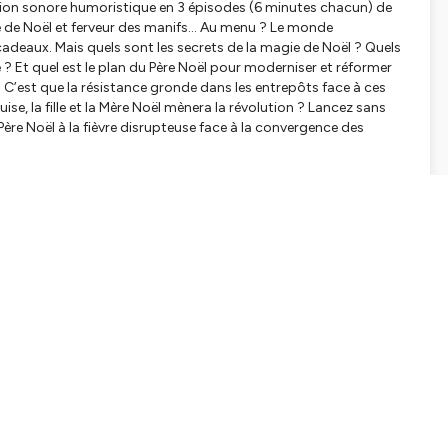
fiction sonore humoristique en 3 épisodes (6 minutes chacun) de
e de Noël et ferveur des manifs… Au menu ? Le monde
cadeaux. Mais quels sont les secrets de la magie de Noël ? Quels
 Et quel est le plan du Père Noël pour moderniser et réformer
 ! C’est que la résistance gronde dans les entrepôts face à ces
uise, la fille et la Mère Noël mènera la révolution ? Lancez sans
Père Noël à la fièvre disrupteuse face à la convergence des
tion sonore produite par le podcast Le Bufféministe.
tialite
pour plus d'informations.
SHARE
EMBED
Facebook
X (Twitter)
LinkedIn
WhatsApp
Email
Copy link