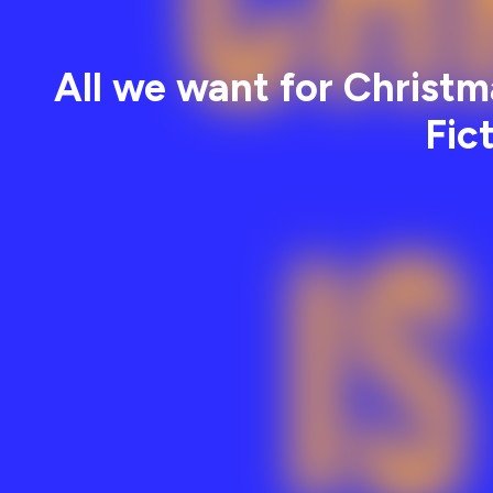
All we want for Christma
Fic