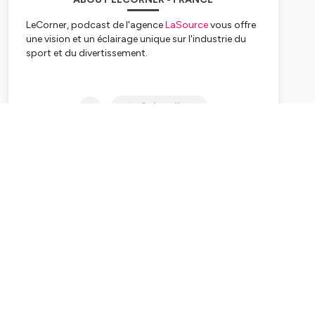
LeCorner, podcast de l'agence
LaSource
vous offre
une vision et un éclairage unique sur l'industrie du
sport et du divertissement.
Toutes les deux semaines, leaders de l'industrie et
personnalités du sport partageront leur vision, leurs
Subscribe
astuces et leur regard sur un monde en constante
évolution! Nous vous ferons rencontrer d'anciens
athlètes et hauts dirigeants d'organisations
sportives, d'entreprises de médias et de
technologies, de sponsors, d'agences numériques,
d'e-sport, etc. pour obtenir des informations. et de
nouvelles histoires sur ce qui se passe sur le terrain !
Hébergé par Ausha. Visitez
ausha.co/politique-de-
confidentialite
pour plus d'informations.