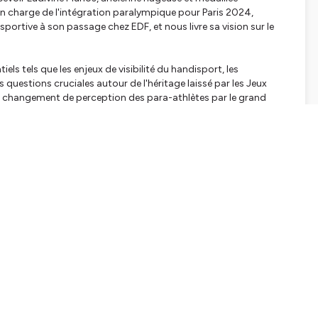
 en charge de l'intégration paralympique pour Paris 2024,
portive à son passage chez EDF, et nous livre sa vision sur le
ls tels que les enjeux de visibilité du handisport, les
 questions cruciales autour de l'héritage laissé par les Jeux
le changement de perception des para-athlètes par le grand
sport selon les territoires.
 Paralympiques après les Jeux Olympiques
 et son évolution
ues
rand public
 n’hésitez pas à nous soutenir :
nous aider à le diffuser.