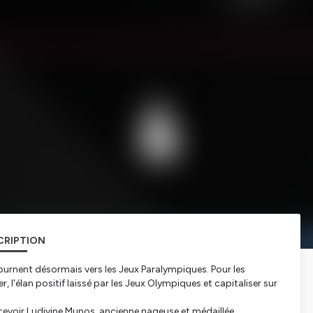
CRIPTION
ournent désormais vers les Jeux Paralympiques. Pour les
er, l'élan positif laissé par les Jeux Olympiques et capitaliser sur
cevoir Ludivine Munos, ancienne nageuse et médaillée