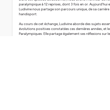
paralympique à 12 reprises, dont 3 fois en or. Aujourd'hui
Ludivine nous partage son parcours unique, de sa carrière s
handisport.
Au cours de cet échange, Ludivine aborde des sujets essentie
évolutions positives constatées ces dernières années, et les
Paralympiques. Elle partage également ses réflexions sur 
public et donne son avis sur les disparités d’accès au handi
Dans cet épisode, vous découvrirez :
- Les défis et opportunités liés à l'organisation des Jeux
- La vision de Ludivine Munos sur le handisport, son accès
- Les enjeux de visibilité et d'héritage des Jeux Paralympiq
- Le changement de perception des para-athlètes par le g
- Ce que représente des Jeux réussis
Nous espérons que vous apprécierez cet épisode !
Si vous avez passé un bon moment en écoutant cet extrait,
1. En vous abonnant, c’est juste un petit clic !
2. En mettant 5 étoiles sur votre plateforme d’écoute pour 