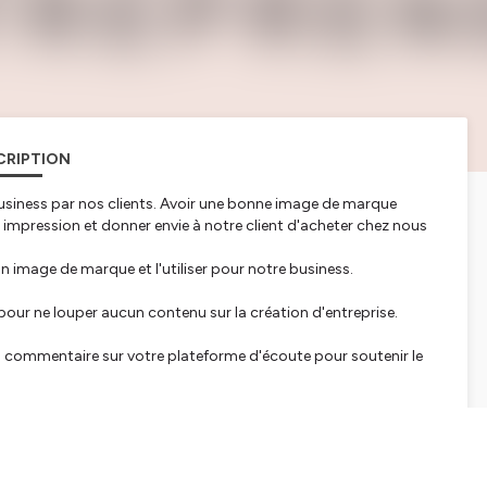
CRIPTION
usiness par nos clients. Avoir une bonne image de marque
 impression et donner envie à notre client d'acheter chez nous
 image de marque et l'utiliser pour notre business.
t pour ne louper aucun contenu sur la création d'entreprise.
 commentaire sur votre plateforme d'écoute pour soutenir le
 la fin de l'année. La prochaine session d'accompagnement de 3
 ton business démarre le 26 septembre. Les inscrisptions se
 en dessous si tu souhaites en savoir plus.