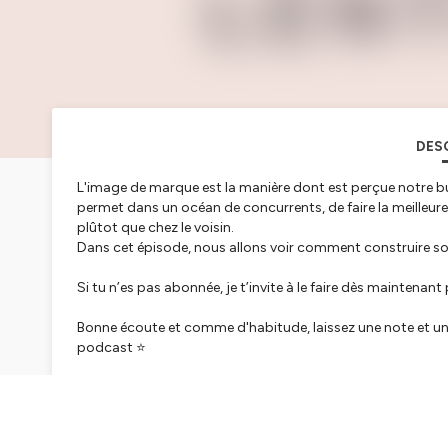
DES
L'image de marque est la manière dont est perçue notre b
permet dans un océan de concurrents, de faire la meilleure
plûtot que chez le voisin.
Dans cet épisode, nous allons voir comment construire son
Si tu n’es pas abonnée, je t’invite à le faire dès maintenan
Bonne écoute et comme d'habitude, laissez une note et un
podcast ⭐
Si tu souhaites aller plus loin, créer ton entreprise avant
mois pour être guidée et accompagnée dans la création de
terminent le 08 septembre. Tu peux cliquer sur le lien juste