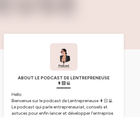
ABOUT LE PODCAST DE LENTREPRENEUSE
👩🏻‍💻
Hello
Bienvenue sur le podcast de Lentrepreneuse 👩🏻‍💻
Le podcast qui parle entrepreneuriat, conseils et
astuces pour enfin lancer et développer l'entreprise
de ses rêves 💭
Subscribe
Je suis Imane, Ancienne juriste et fondatrice de
Lentrepreneuse, j'accompagne les femmes à créer