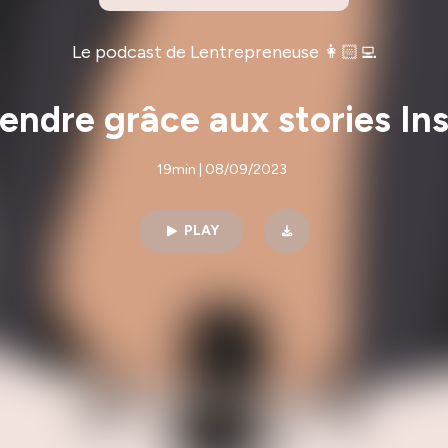
Le podcast de Lentrepreneuse 👩🏻‍💻
endre grâce aux stories I
19min | 08/09/2023
PLAY