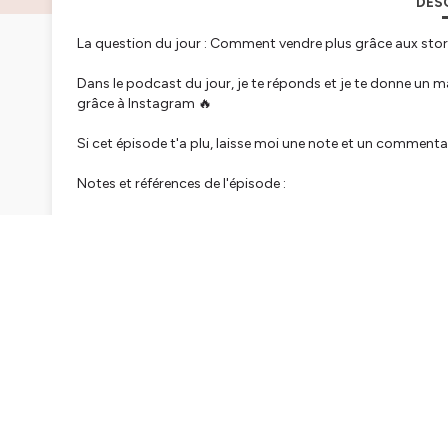
DES
La question du jour : Comment vendre plus grâce aux stor
Dans le podcast du jour, je te réponds et je te donne un m
grâce à Instagram 🔥
Si cet épisode t'a plu, laisse moi une note et un commenta
Notes et références de l'épisode :
👉 Pour plus de contenus :
Contenus gratuits, Réseaux soc
👉 Lentrepreneuse Académie "3 mois pour créer son entrepr
👉 A écouter également :
#35 - Créer des tunnels de vente
Hébergé par Ausha. Visitez
ausha.co/politique-de-confiden