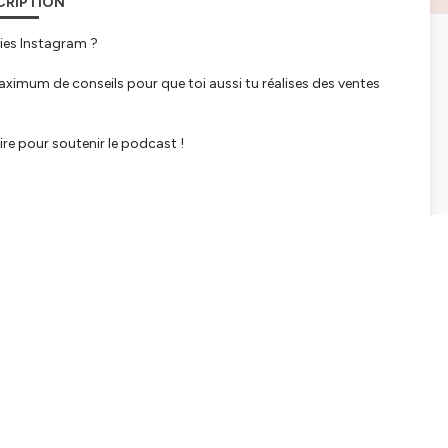
CRIPTION
ies Instagram ?
aximum de conseils pour que toi aussi tu réalises des ventes
ire pour soutenir le podcast !
iaux, Newsletter, Offres
ise de A à Z" :
Lentrepreneuse académie
 pour vendre plus
tialite
pour plus d'informations.
SHARE
EMBED