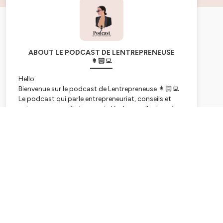
ABOUT LE PODCAST DE LENTREPRENEUSE
👩🏻‍💻
Hello
Bienvenue sur le podcast de Lentrepreneuse 👩🏻‍💻
Le podcast qui parle entrepreneuriat, conseils et
astuces pour enfin lancer et développer l'entreprise
de ses rêves 💭
Subscribe
Je suis Imane, Ancienne juriste et fondatrice de
Lentrepreneuse, j'accompagne les femmes à créer
et développer leur entreprise !
🖥 Pour retrouver tous mes services et mes produits
c'est par ici :
https://lentrepreneuse.fr
📲 Et pour suivre ma vie d'entrepreneuse, mes
astuces au quotidien et pleins de ressources, c'est