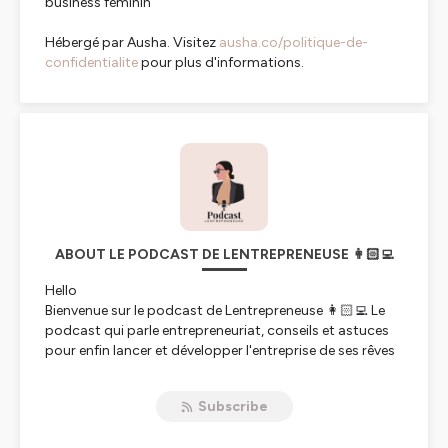
business féminin
Hébergé par Ausha. Visitez
ausha.co/politique-de-
confidentialite
pour plus d'informations.
ABOUT LE PODCAST DE LENTREPRENEUSE 👩🏻‍💻
Hello
Bienvenue sur le podcast de Lentrepreneuse 👩🏻‍💻 Le
podcast qui parle entrepreneuriat, conseils et astuces
pour enfin lancer et développer l'entreprise de ses rêves
💭
Subscribe
Je suis Imane, Ancienne juriste et fondatrice de
Lentrepreneuse, j'accompagne les femmes à créer et