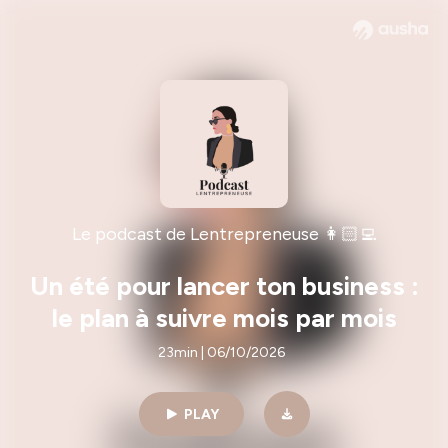
Le podcast de Lentrepreneuse 👩🏻‍💻
Un été pour lancer ton business :
le plan à suivre mois par mois
23min | 06/10/2026
PLAY