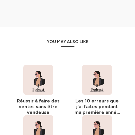
A très vite !
Hébergé par Ausha. Visitez
ausha.co/politique-de-
confidentialite
pour plus d'informations.
YOU MAY ALSO LIKE
Réussir à faire des
Les 10 erreurs que
ventes sans être
j'ai faites pendant
vendeuse
ma première année
d'entrepreneuriat