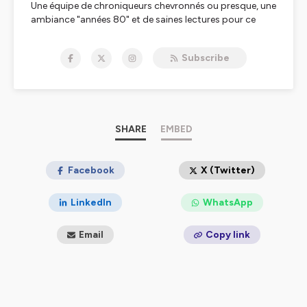
Une équipe de chroniqueurs chevronnés ou presque, une
ambiance "années 80" et de saines lectures pour ce
programme animé par Matt.
Subscribe
Hébergé par Ausha. Visitez
ausha.co/politique-de-
confidentialite
pour plus d'informations.
SHARE
EMBED
Facebook
X (Twitter)
LinkedIn
WhatsApp
Email
Copy link