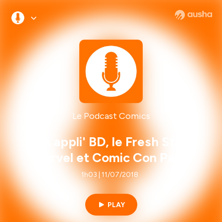
Le Podcast Comics
Les appli' BD, le Fresh Start
Marvel et Comic Con Paris
1h03 | 11/07/2018
PLAY