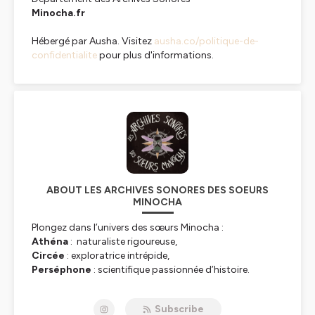
Minocha.fr
Hébergé par Ausha. Visitez
ausha.co/politique-de-
confidentialite
pour plus d'informations.
ABOUT LES ARCHIVES SONORES DES SOEURS
MINOCHA
Plongez dans l’univers des sœurs Minocha :
Athéna
: naturaliste rigoureuse,
Circée
: exploratrice intrépide,
Perséphone
: scientifique passionnée d’histoire.
Ces archives, recueillies et commentées par Lila et
Subscribe
Eugène, deux archivistes aux voix singulières, dévoilent