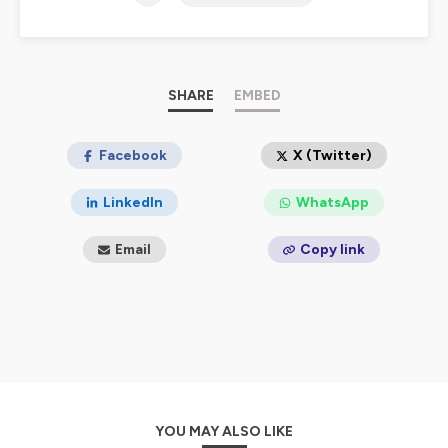
un chemin semé d’énigmes, de confidences nocturnes,
de craquements de voiles et de murmures de
bibliothèques oubliées.
Au fil des épisodes, se dessine une quête : l’Atlantide, une
famille ennemie et un héritage aussi fragile que redouté
SHARE
EMBED
Ambiances sonores, dialogues incarnés et musiques
originales donnent vie à ces récits immersifs.
Entre énigmes, humour, rencontres improbables et
Facebook
X (Twitter)
mystères familiaux, le podcast vous invite à embarquer
dans une exploration où chaque détail compte.
LinkedIn
WhatsApp
Un univers narratif signé
Minocha Corp.
Email
Copy link
Hébergé par Ausha. Visitez
ausha.co/politique-de-
confidentialite
pour plus d'informations.
YOU MAY ALSO LIKE