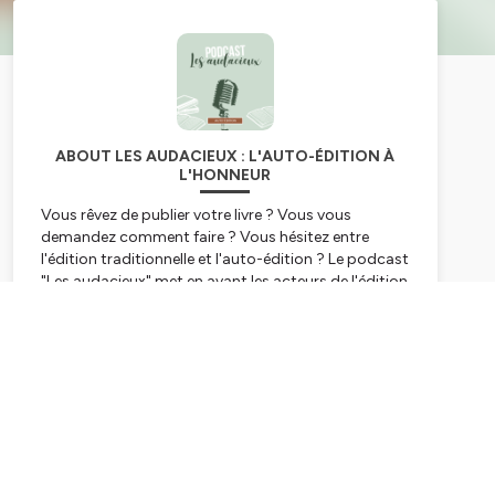
ABOUT LES AUDACIEUX : L'AUTO-ÉDITION À
L'HONNEUR
Vous rêvez de publier votre livre ? Vous vous
demandez comment faire ? Vous hésitez entre
l'édition traditionnelle et l'auto-édition ? Le podcast
"Les audacieux" met en avant les acteurs de l'édition
et de l'auto-édition qui ont cassé les codes pour
trouver leur place dans le coeur des lecteurs. Ce
Subscribe
podcast est l'occasion de partager des expériences
et des idées mais aussi de proposer des stratégies
et des débats autour du livre.
Moi, c'est Judy, éditrice indépendante.
J'accompagne depuis 2020 les auteurs auto-édités
et je suis heureuse de vous accueillir sur ce podcast.