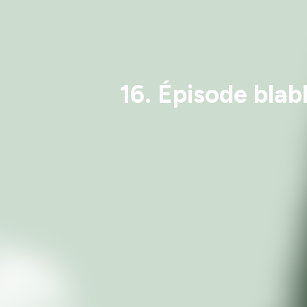
16. Épisode blabl