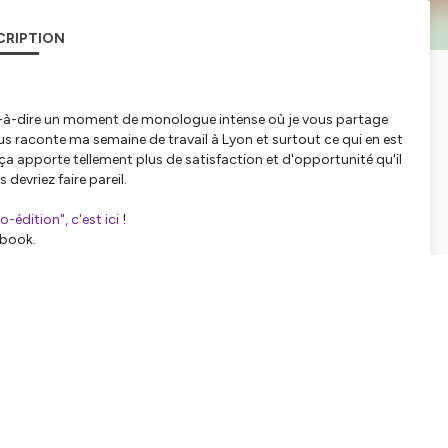
CRIPTION
est-à-dire un moment de monologue intense où je vous partage
ous raconte ma semaine de travail à Lyon et surtout ce qui en est
a apporte tellement plus de satisfaction et d'opportunité qu'il
devriez faire pareil.
édition", c'est ici
!
ebook.
tialite
pour plus d'informations.