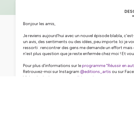
DES
Bonjour les amis,
Je reviens aujourd'hui avec un nouvel épisode blabla, c'
un avis, des sentiments ou des idées, peu importe. Ici je v
ressorti : rencontrer des gens me demande un effort mais ç
n'est plus question que je reste enfermée chez moi ! Et vous 
Pour plus d'informations sur le
programme "Réussir en auto-
Retrouvez-moi sur Instagram
@editions_artis
ou sur Fac
Visitez le site internet
autoeditionartis.com
À la prochaine !
Ciao
Hébergé par Ausha. Visitez
ausha.co/politique-de-confiden