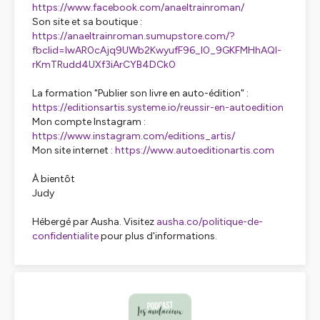
https://www.facebook.com/anaeltrainroman/
Son site et sa boutique :
https://anaeltrainroman.sumupstore.com/?
fbclid=IwAR0cAjq9UWb2KwyufF96_I0_9GKFMHhAQl-
rKmTRudd4UXf3iArCYB4DCk0
La formation "Publier son livre en auto-édition" :
https://editionsartis.systeme.io/reussir-en-autoedition
Mon compte Instagram :
https://www.instagram.com/editions_artis/
Mon site internet :
https://www.autoeditionartis.com
À bientôt
Judy
Hébergé par Ausha. Visitez
ausha.co/politique-de-
confidentialite
pour plus d'informations.