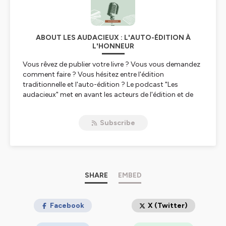
ABOUT LES AUDACIEUX : L'AUTO-ÉDITION À
L'HONNEUR
Vous rêvez de publier votre livre ? Vous vous demandez
comment faire ? Vous hésitez entre l'édition
traditionnelle et l'auto-édition ? Le podcast "Les
audacieux" met en avant les acteurs de l'édition et de
l'auto-édition qui ont cassé les codes pour trouver leur
place dans le coeur des lecteurs. Ce podcast est
Subscribe
l'occasion de partager des expériences et des idées
mais aussi de proposer des stratégies et des débats
autour du livre.
Moi, c'est Judy, éditrice indépendante. J'accompagne
depuis 2020 les auteurs auto-édités et je suis heureuse
SHARE
EMBED
de vous accueillir sur ce podcast. Pour plus d'infos,
retrouvez-moi instagram
@editions_artis
ou sur le site
autoeditionartis.com
Facebook
.
X (Twitter)
Hébergé par Ausha. Visitez
ausha.co/politique-de-