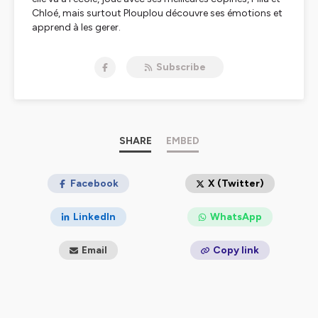
Chloé, mais surtout Plouplou découvre ses émotions et
apprend à les gerer.
Les textes sont écrits en collaboration d'une
psychopraticienne et d'une sophrologue qui aident
Subscribe
Plouplou à mieux vivre ses émotions.
Tous les mois une nouvelle aventure et une nouvelle
émotion.
Sur le site
www.petitefabriquedemots.com
retrouvez
l'aventure ainsi que l'exercice de sophologie du mois et
l'analyse psy.
SHARE
EMBED
Toute notre actualité sur Facebook
https://www.facebook.com/Petite-Fabrique-de-Mots-
des-histoires-à-lire-et-à-écouter-107876413913141/?
Facebook
X (Twitter)
epa=SEARCH_BOX
LinkedIn
WhatsApp
Hébergé par Ausha. Visitez
ausha.co/politique-de-
confidentialite
pour plus d'informations.
Email
Copy link