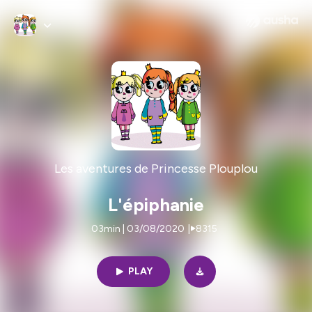
Les aventures de Princesse Plouplou
L'épiphanie
03min | 03/08/2020
|
8315
PLAY