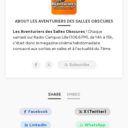
ABOUT LES AVENTURIERS DES SALLES OBSCURES
Les Aventuriers des Salles Obscures
! Chaque
samedi sur Radio Campus Lille (106.6 FM), de 14h à 15h,
c'était donc le magazine cinéma hebdomadaire
consacré aux sorties en salles et à l'actualité du 7ème
art. Un programme créé par Christophe Dordain qui
abordait également les sorties en Bluray et en DVD ainsi
Subscribe
que les films et séries proposés sur les plates-formes de
streaming telles que Netflix, Amazon Prime Video,
Disney +, Salto, Paramount, etc.
Toutefois, après 22 années d'existence, et 996
émissions produites,
SHARE
Les Aventuriers des Salles
EMBED
Obscures
, qui avaient débuté leur long parcours
radiophonique en septembre 2000, décidèrent de
cesser leur diffusion en avril 2022. Il fallait bien se rendre
Facebook
X (Twitter)
à l'évidence : le temps était venu de mettre un terme à
cette aventure. Depuis, l'équipe s'est lancée dans un
LinkedIn
WhatsApp