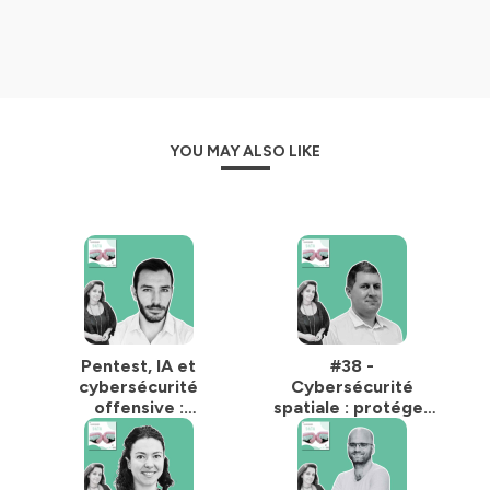
Hébergé par Ausha. Visitez
ausha.co/politique-de-
confidentialite
pour plus d'informations.
YOU MAY ALSO LIKE
Pentest, IA et
#38 -
cybersécurité
Cybersécurité
offensive :
spatiale : protéger
comment
l’espace à l’ère du
démocratiser
numérique et de l’IA
l’audit de sécurité ?
- Avec Yohann