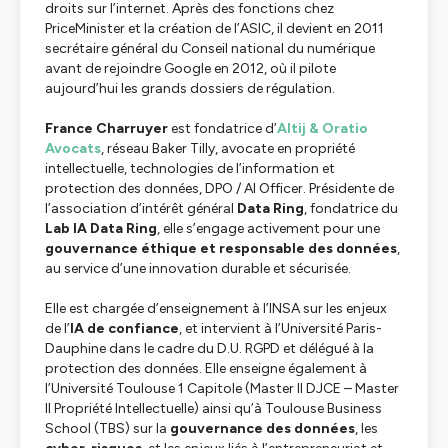
droits sur l’internet. Après des fonctions chez
PriceMinister et la création de l’ASIC, il devient en 2011
secrétaire général du Conseil national du numérique
avant de rejoindre Google en 2012, où il pilote
aujourd’hui les grands dossiers de régulation.
France Charruyer
est fondatrice d’
Altij & Oratio
Avocats
, réseau Baker Tilly, avocate en propriété
intellectuelle, technologies de l’information et
protection des données, DPO / AI Officer. Présidente de
l’association d’intérêt général
Data Ring
, fondatrice du
Lab IA Data Ring
, elle s’engage activement pour une
gouvernance éthique et responsable des données
,
au service d’une innovation durable et sécurisée.
Elle est chargée d’enseignement à l’INSA sur les enjeux
de l’
IA de confiance
, et intervient à l’Université Paris-
Dauphine dans le cadre du D.U. RGPD et délégué à la
protection des données. Elle enseigne également à
l’Université Toulouse 1 Capitole (Master II DJCE – Master
II Propriété Intellectuelle) ainsi qu’à Toulouse Business
School (TBS) sur la
gouvernance des données
, les