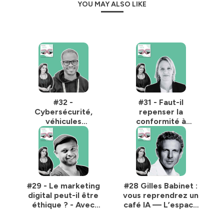
YOU MAY ALSO LIKE
#32 -
#31 - Faut-il
Cybersécurité,
repenser la
véhicules
conformité à
connectés et
l’heure de l’IA
souveraineté - Avec
générative ? Avec
Gaël Musquet,
Nathalie Laneret
hacker éthique
#29 - Le marketing
#28 Gilles Babinet :
digital peut-il être
vous reprendrez un
éthique ? - Avec
café IA — L’espace
Liva Ralaivola
public dernier
refuge des hommes