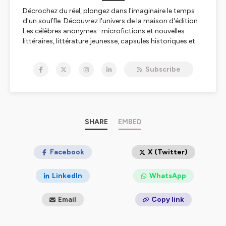
Décrochez du réel, plongez dans l'imaginaire le temps
d'un souffle. Découvrez l'univers de la maison d'édition
Les célèbres anonymes : microfictions et nouvelles
littéraires, littérature jeunesse, capsules historiques et
chroniques.
Subscribe
Musique de générique: Into the moment – Evan
MacDonald
(
https://www.premiumbeat.com/fr/artist/evan-
macdonald
)
Hébergé par Ausha. Visitez
SHARE
ausha.co/politique-de-
EMBED
confidentialite
pour plus d'informations.
Facebook
X (Twitter)
LinkedIn
WhatsApp
Email
Copy link