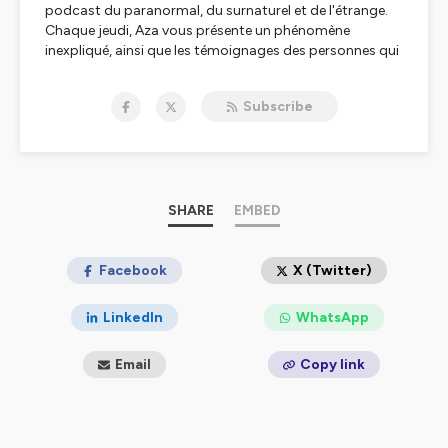
podcast du paranormal, du surnaturel et de l'étrange.
Chaque jeudi, Aza vous présente un phénomène
inexpliqué, ainsi que les témoignages des personnes qui
l'ont vécu.
Monstres et cryptozoologie, objets volants non
Subscribe
identifiés, fantôme, apparitions et esprits frappeurs,
légendes urbaines et mystères insolubles, venez
enquêter avec Aza sur les sujets les plus étranges.
Hébergé par Ausha. Visitez
ausha.co/politique-de-
confidentialite
pour plus d'informations.
SHARE
EMBED
Facebook
X (Twitter)
LinkedIn
WhatsApp
Email
Copy link