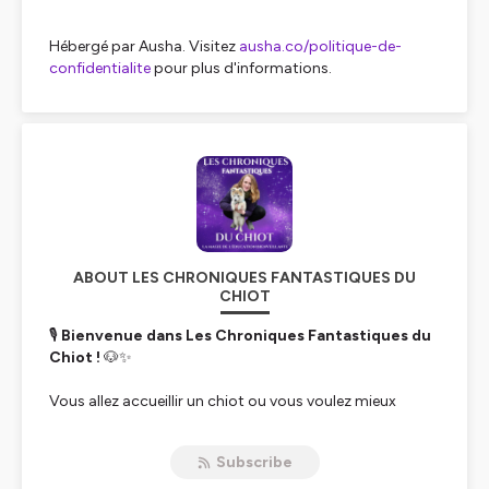
Hébergé par Ausha. Visitez
ausha.co/politique-de-
confidentialite
pour plus d'informations.
ABOUT LES CHRONIQUES FANTASTIQUES DU
CHIOT
🎙
Bienvenue dans
Les Chroniques Fantastiques du
Chiot
!
🐶✨
Vous allez accueillir un chiot ou vous voulez mieux
comprendre votre petit compagnon ?
Vous êtes au
bon endroit !
🚀
Subscribe
Je suis
Priscilla
, comportementaliste et éducatrice
canine passionnée depuis 2015.
Mon but ?
Vous