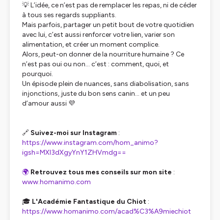
💡 L’idée, ce n’est pas de remplacer les repas, ni de céder
à tous ses regards suppliants.
Mais parfois, partager un petit bout de votre quotidien
avec lui, c’est aussi renforcer votre lien, varier son
alimentation, et créer un moment complice.
Alors, peut-on donner de la nourriture humaine ? Ce
n’est pas oui ou non… c’est : comment, quoi, et
pourquoi.
Un épisode plein de nuances, sans diabolisation, sans
injonctions, juste du bon sens canin… et un peu
d’amour aussi 💜
🔗
Suivez-moi sur Instagram
:
https://www.instagram.com/hom_animo?
igsh=MXI3dXgyYnY1ZHVmdg==
🌍
Retrouvez tous mes conseils sur mon site
:
www.homanimo.com
🎓
L'Académie Fantastique du Chiot
:
https://www.homanimo.com/acad%C3%A9miechiot