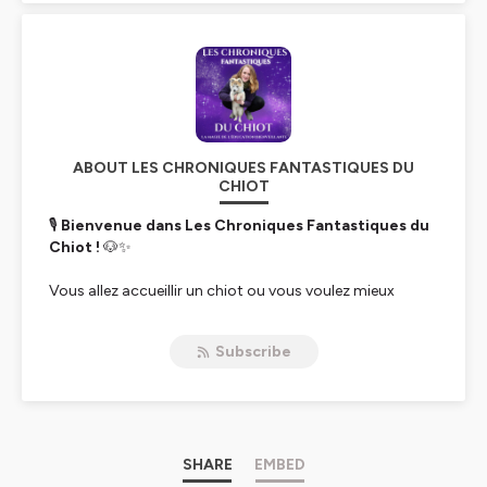
ABOUT LES CHRONIQUES FANTASTIQUES DU
CHIOT
🎙
Bienvenue dans
Les Chroniques Fantastiques du
Chiot
!
🐶✨
Vous allez accueillir un chiot ou vous voulez mieux
comprendre votre petit compagnon ?
Vous êtes au
bon endroit !
🚀
Subscribe
Je suis
Priscilla
, comportementaliste et éducatrice
canine passionnée depuis 2015.
Mon but ?
Vous
accompagner pas à pas pour que l’arrivée et la première
année de votre chiot soient une aventure fluide, joyeuse
et sereine. 🥰
🐾
Au programme :
SHARE
EMBED
✅ Comment bien préparer son arrivée 🏡