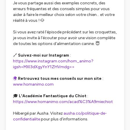
Je vous partage aussi des exemples concrets, des
erreurs fréquentes et des conseils simples pour vous
aider à faire le meilleur choix selon votre chien… et votre
réalité à vous ! 🐶
Si vous avez raté l’épisode précédent sur les croquettes,
je vous invite à l’écouter pour avoir une vision complète
de toutes les options d’alimentation canine. 😇
🔗
Suivez-moi sur Instagram
:
https://www.instagram.com/hom_animo?
igsh=MXI3dXgyYnY1ZHVmdg==
🌍
Retrouvez tous mes conseils sur mon site
:
www.homanimo.com
🎓
L'Académie Fantastique du Chiot
:
https://www.homanimo.com/acad%C3%A9miechiot
Hébergé par Ausha. Visitez
ausha.co/politique-de-
confidentialite
pour plus d'informations.