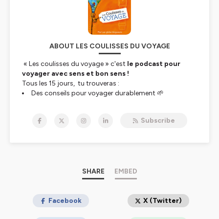
ABOUT LES COULISSES DU VOYAGE
« Les coulisses du voyage » c'est
le podcast pour
voyager avec sens et bon sens !
Tous les 15 jours, tu trouveras :
Des conseils pour voyager durablement 🌱
Des réflexions et des initiatives originales pour
barouder différement 🚲
Subscribe
Des immersions sonores où je t'emmène avec moi en
voyage à la rencontre d'habitants, artisans, guides à qui
je tend mon micro
Slowtourisme, hébergements durables, écotourisme,
mobilités douces, jolies rencontres, alternatives
SHARE
EMBED
engagées ... sont au programme.
Pour découvrir mon univers tu peux déjà consulter
mon
Facebook
X (Twitter)
blog « les globeblogueurs »
ou me rejoindre sur
Instagram
, sous l'identifiant « globeblogueurs ». Je