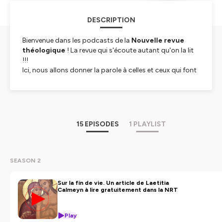
DESCRIPTION
Bienvenue dans les podcasts de la
Nouvelle revue
théologique
! La revue qui s'écoute autant qu'on la lit
!!!
Ici, nous allons donner la parole à celles et ceux qui font
vivre la théologie aujourd’hui et qui écrivent le fruit de
leurs trouvailles, de leurs interrogations, de leur
recherches.
Chaque épisode sera une invitation à penser, à croire, à
dialoguer — dans l’esprit de la revue, au service de la foi
15 EPISODES
1 PLAYLIST
et de la recherche.
Si ces échanges vous plaisent, abonnez-vous à ce
podcast pour ne rien manquer des prochaines
parutions.
SEASON 2
Et pour aller plus loin, découvrez la revue elle-même sur
le site
www.nrt.be
: articles complets, recensions
Sur la fin de vie. Un article de Laetitia
d'ouvrages, abonnements et archives depuis un siècle.
Calmeyn à lire gratuitement dans la NRT
Hébergé par Ausha. Visitez
ausha.co/politique-de-
Play
confidentialite
pour plus d'informations.