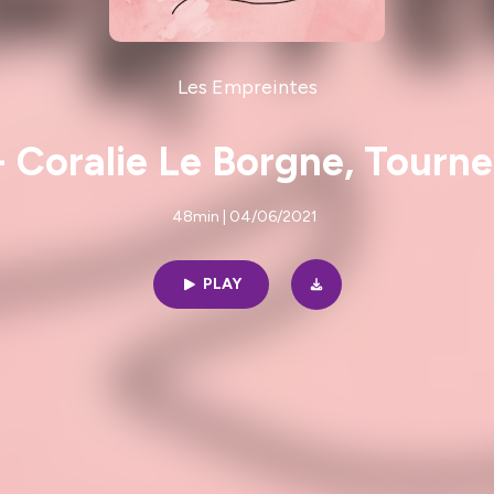
Les Empreintes
- Coralie Le Borgne, Tourne
48min | 04/06/2021
PLAY