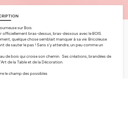
CRIPTION
Tourneuse sur Bois.
ir officiellement bras-dessus, bras-dessous avec le BOIS.
nement, quelque chose semblait manquer à sa vie. Bricoleuse
vant de sauter le pas ! Sans s’y attendre, un peu comme un
eau de bois qui croise son chemin. Ses créations, brandées de
’Art de la Table et de la Décoration.
uvre le champ des possibles
encrées profondément dans son travail. Je la remercie
tialite
pour plus d'informations.