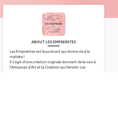
ABOUT LES EMPREINTES
Les Empreintes est le podcast qui donne vie à la
matière !
Il s'agit d'une création orginale donnant de la voix à
l'Artisanat d'Art et la Création au Féminin. Les
invitées donne la teinte de chaque épisode et
abordent les sujets qui les font vibrer. Pourquoi ont-
Subscribe
elles choisi ce métier ? Comment créaient-elles ?
Qu’est-ce que c’est être une femme dans
l’Artisanat ?
Bref, tout plein de beaux portraits et sujets en
perspective.
Belle écoute !
--