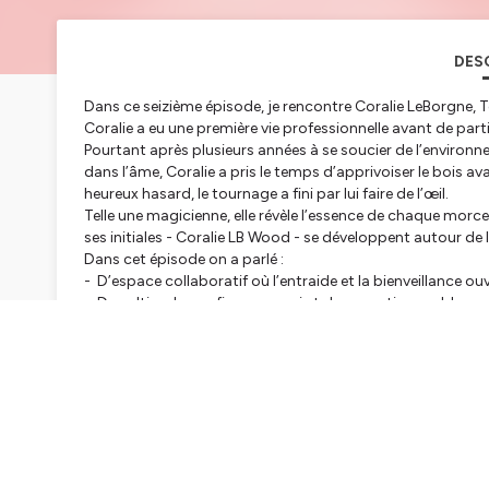
DES
Dans ce seizième épisode, ⁠je rencontre Coralie LeBorgne, 
Coralie a eu une première vie professionnelle avant de part
Pourtant après plusieurs années à se soucier de l’environ
dans l’âme, Coralie a pris le temps d’apprivoiser le bois a
heureux hasard, le tournage a fini par lui faire de l’œil.
Telle une magicienne, elle révèle l’essence de chaque morc
ses initiales - Coralie LB Wood - se développent autour de l
Dans cet épisode on a parlé :
- D’espace collaboratif où l’entraide et la bienveillance o
- De cultiver la confiance en soi et de se sentir capable
- De reconversion et du retour des métiers de la main
- D’Empowerment féminin dans un atelier artisanal
Coralie défend des valeurs de Transmission et de Partage 
sincèrement pour son enthousiasme et sa gentillesse.
Belle écoute !
Hébergé par Ausha. Visitez
ausha.co/politique-de-confiden