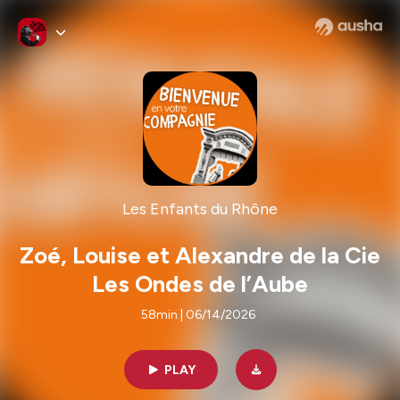
Les Enfants du Rhône
Zoé, Louise et Alexandre de la Cie
Les Ondes de l’Aube
58min | 06/14/2026
PLAY