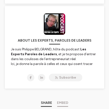
ABOUT LES EXPERTS, PAROLES DE LEADERS
Je suis Philippe BELGRAND, hôte du podcast
Les
Experts Paroles de Leaders
, et je te propose d’entrer
dans les coulisses de l’entrepreneuriat réel.
Ici, je donne la parole à celles et ceux qui osent tracer
leur propre voie, portés par la passion, la vision et
l’engagement.
Subscribe
Un podcast authentique pour s’inspirer, comprendre et
passer à l’action aux côtés de leaders d’aujourd’hui.
Hébergé par Ausha. Visitez
ausha.co/politique-de-
confidentialite
pour plus d'informations.
SHARE
EMBED