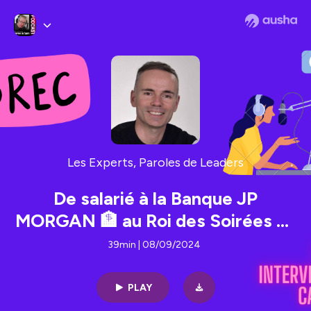
Les Experts, Paroles de Leaders
De salarié à la Banque JP
MORGAN 🏦 au Roi des Soirées du
Speed Dating | ITW Stéphane
39min | 08/09/2024
PATRY
PLAY