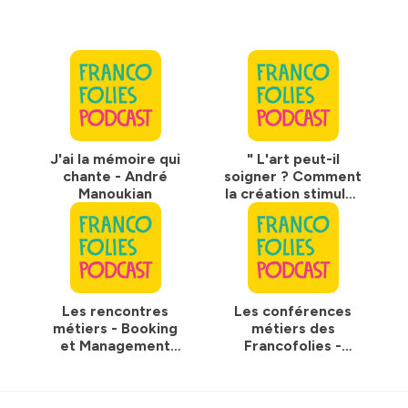
J'ai la mémoire qui
" L'art peut-il
chante - André
soigner ? Comment
Manoukian
la création stimule-
t-elle nos neurones
et notre mémoire ?
" conférence de
Roger Gil,
neuropsychiatre
Les rencontres
Les conférences
métiers - Booking
métiers des
et Management
Francofolies -
d’artistes
Programmation et
Administration