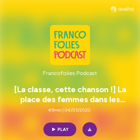
Francofolies Podcast
[La classe, cette chanson !] La
place des femmes dans les
musiques actuelles par Gabrielle
49min | 04/03/2020
Tuloup
PLAY