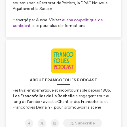
soutenu par le
Rectorat de Poitiers
, la
DRAC
Nouvelle-
Aquitaine
et la
Sacem
Hébergé par Ausha. Visitez
ausha.co/politique-de-
confidentialite
pour plus d'informations.
ABOUT FRANCOFOLIES PODCAST
Festival emblématique et incontournable depuis 1985,
Les Francofolies de La Rochelle
s’engagent tout au
long de l’année - avec
Le Chantier des Francofolies
et
Francofolies Demain
- pour promouvoir la scène
française sous toutes ses formes et auprès de tous les
publics. Pendant le Festival ; des conférences,
Subscribe
rencontres et débats autour de divers thématiques et