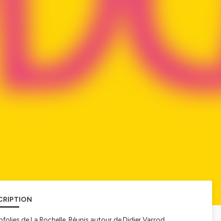
CRIPTION
ofolies de La Rochelle. Réunis autour de Didier Varrod,