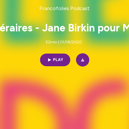
Francofolies Podcast
téraires - Jane Birkin pour
52min | 01/18/2020
PLAY