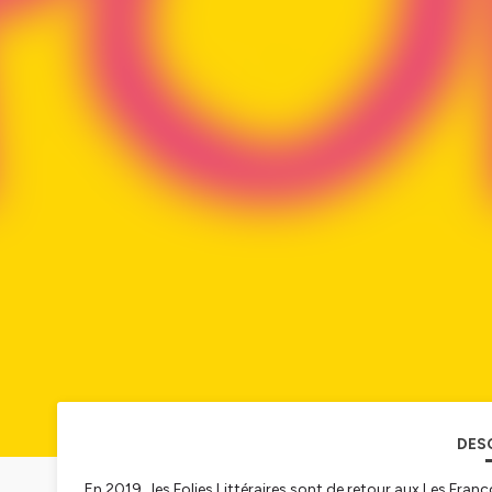
DES
En 2019, les Folies Littéraires sont de retour aux Les Franc