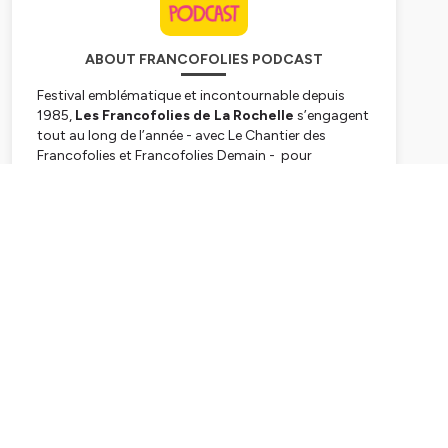
ABOUT FRANCOFOLIES PODCAST
Festival emblématique et incontournable depuis
1985,
Les Francofolies de La Rochelle
s’engagent
tout au long de l’année - avec
Le Chantier des
Francofolies
et
Francofolies Demain
- pour
promouvoir la scène française sous toutes ses
formes et auprès de tous les publics. Pendant le
Subscribe
Festival ; des conférences, rencontres et débats
autour de divers thématiques et invités sont
proposés aux festivaliers pour décrypter ensemble
la scène française et ses acteurs.
Hébergé par Ausha. Visitez
ausha.co/politique-de-
confidentialite
pour plus d'informations.