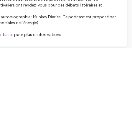
estivaliers ont rendez-vous pour des débats littéraires et
on autobiographie : Munkey Diaries. Ce podcast est proposé par
sociales de l’énergie).
tialite
pour plus d'informations.
SHARE
EMBED
Facebook
X (Twitter)
LinkedIn
WhatsApp
Email
Copy link