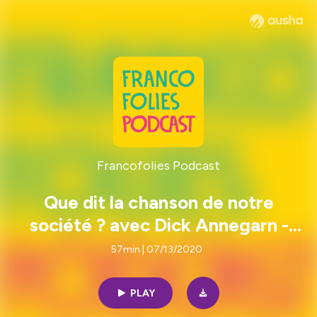
Francofolies Podcast
Que dit la chanson de notre
société ? avec Dick Annegarn -
Les Conversations du 1
57min | 07/13/2020
PLAY