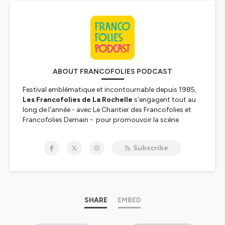
ABOUT FRANCOFOLIES PODCAST
Festival emblématique et incontournable depuis 1985,
Les Francofolies de La Rochelle
s’engagent tout au
long de l’année - avec
Le Chantier des Francofolies
et
Francofolies Demain
- pour promouvoir la scène
française sous toutes ses formes et auprès de tous les
publics. Pendant le Festival ; des conférences,
Subscribe
rencontres et débats autour de divers thématiques et
invités sont proposés aux festivaliers pour décrypter
ensemble la scène française et ses acteurs.
Hébergé par Ausha. Visitez
SHARE
ausha.co/politique-de-
EMBED
confidentialite
pour plus d'informations.