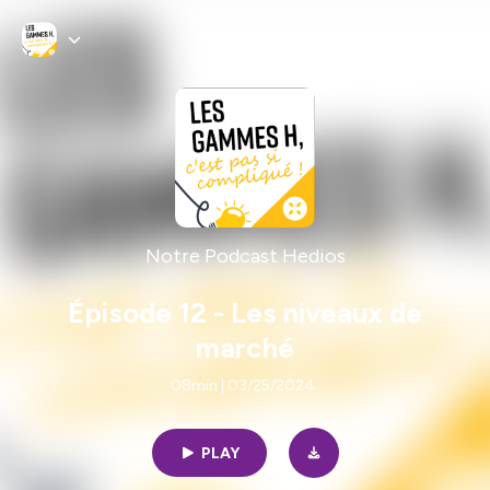
Notre Podcast Hedios
Épisode 12 - Les niveaux de
marché
08min | 03/25/2024
PLAY