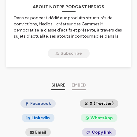
ABOUT NOTRE PODCAST HEDIOS
Dans ce podcast dédié aux produits structurés de
convictions, Hedios - créateur des Gammes H -
démocratise la classe d'actifs et présente, à travers des
sujets d'actualité, ses atouts incontournables dans la
composition des portefeuilles financiers des
épargnants.
Subscribe
https://www.hedios.com
Hébergé par Ausha. Visitez
ausha.co/politique-de-
confidentialite
pour plus d'informations.
SHARE
EMBED
Facebook
X (Twitter)
LinkedIn
WhatsApp
Email
Copy link