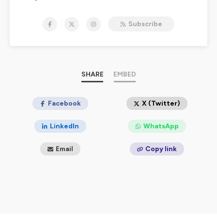
extraordinaires.
Nous voulons créer un espace d'écoute qui
Subscribe
déstigmatise la folie en rendant la parole de tous ces
"fous" et "folles" plus audibles et visibles. Nous voulons
aussi bien donner la parole à ceux qui vivent avec leur
folie au jour le jour qu’à ceux qui ont entrepris ou qui
entreprennent des projets ou des revirements fous.
SHARE
EMBED
www.instagram.com/lesgardefous/
www.facebook.com/lesgardesfous/
Nous contacter : lesgardefouspodcast@gmail.com
Facebook
X (Twitter)
Hébergé par Ausha. Visitez
ausha.co/politique-de-
LinkedIn
WhatsApp
confidentialite
pour plus d'informations.
Email
Copy link