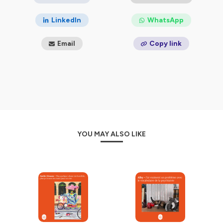
Hébergé par Ausha. Visitez
ausha.co/politique-de-
LinkedIn
WhatsApp
confidentialite
pour plus d'informations.
Email
Copy link
YOU MAY ALSO LIKE