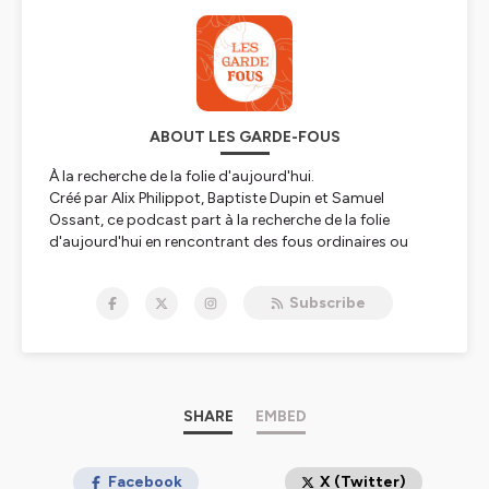
ABOUT LES GARDE-FOUS
À la recherche de la folie d'aujourd'hui.
Créé par Alix Philippot, Baptiste Dupin et Samuel
Ossant, ce podcast part à la recherche de la folie
d'aujourd'hui en rencontrant des fous ordinaires ou
extraordinaires.
Nous voulons créer un espace d'écoute qui
Subscribe
déstigmatise la folie en rendant la parole de tous ces
"fous" et "folles" plus audibles et visibles. Nous voulons
aussi bien donner la parole à ceux qui vivent avec leur
folie au jour le jour qu’à ceux qui ont entrepris ou qui
entreprennent des projets ou des revirements fous.
SHARE
EMBED
www.instagram.com/lesgardefous/
www.facebook.com/lesgardesfous/
Nous contacter : lesgardefouspodcast@gmail.com
Facebook
X (Twitter)