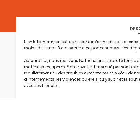
DES
Bien le bonjour, on est de retour après une petite absence.
moins de temps à consacrer à ce podcast mais c'est repart
Aujourd'hui, nous recevons Natacha artiste protéiforme qui
matériaux récupérés. Son travail est marqué par son histoi
régulièrement eu des troubles alimentaires et a vécu de no
d'internements, les violences qu'elle a pu y subir et la souti
avec ses troubles.
Un nouvel épisode sort un dimanche sur deux à 17h35 (sau
Nous contacter : lesgardefouspodcast@gmail.com
www.instagram.com/lesgardefous/
www.facebook.com/lesgardesfous/