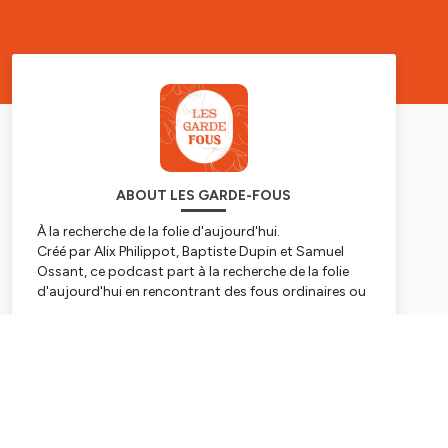
ABOUT LES GARDE-FOUS
À la recherche de la folie d'aujourd'hui.
Créé par Alix Philippot, Baptiste Dupin et Samuel
Ossant, ce podcast part à la recherche de la folie
d'aujourd'hui en rencontrant des fous ordinaires ou
extraordinaires.
Nous voulons créer un espace d'écoute qui
Subscribe
déstigmatise la folie en rendant la parole de tous
ces "fous" et "folles" plus audibles et visibles. Nous
voulons aussi bien donner la parole à ceux qui vivent
avec leur folie au jour le jour qu’à ceux qui ont
entrepris ou qui entreprennent des projets ou des