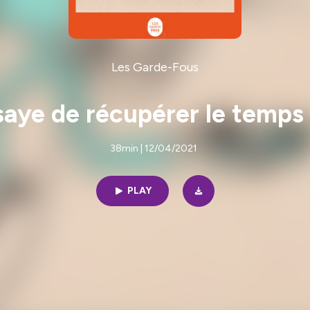
Les Garde-Fous
saye de récupérer le temps 
38min | 12/04/2021
PLAY