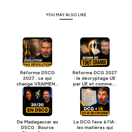
RH, management, soft skills… tout ce qui compte
vraiment !
Et bien sûr,
des conseils pour réussir tes études,
YOU MAY ALSO LIKE
tes stages, ton alternance ou ton premier CDI
.
Si tu veux
prendre une longueur d’avance
dans tes
études et ta carrière, ce podcast est ton nouveau
compagnon de route.
Bonne écoute… et c’est partiiiiii ! »
Hébergé par Ausha. Visitez
ausha.co/politique-de-
confidentialite
pour plus d'informations.
Réforme DSCG
Réforme DCG 2027
2027 : ce qui
: le décryptage UE
change VRAIMENT
par UE et comment
(et ce qui ne
les candidats vont
change pas) : le
devoir se préparer
nouveau diplômé
aux nouveaux
sera directement
examens (sujets
plongé dans la vraie
zéro à l'appui)
vie
De Madagascar au
Le DCG face à l’IA :
DSCG : Bourse
les matières qui