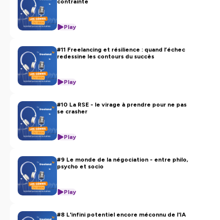
contrainte
Play
#11 Freelancing et résilience : quand l’échec
redessine les contours du succès
Play
#10 La RSE - le virage à prendre pour ne pas
se crasher
Play
#9 Le monde de la négociation - entre philo,
psycho et socio
Play
#8 L'infini potentiel encore méconnu de l'IA