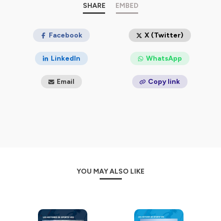
SHARE
EMBED
Hébergé par Ausha. Visitez
ausha.co/politique-de-
confidentialite
pour plus d'informations.
Facebook
X (Twitter)
LinkedIn
WhatsApp
Email
Copy link
YOU MAY ALSO LIKE