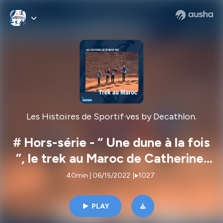
Les Histoires de Sportif·ves by Decathlon.
# Hors-série - “ Une dune à la fois
”, le trek au Maroc de Catherine,
Claire, Adeline, et Eugénie.
40min | 06/15/2022
|
1027
PLAY