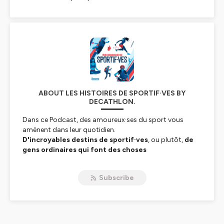
ABOUT LES HISTOIRES DE SPORTIF·VES BY
DECATHLON.
Dans ce Podcast, des amoureux·ses du sport vous
amènent dans leur quotidien.
D'incroyables destins de sportif·ves
, ou plutôt,
de
gens ordinaires qui font des choses
extraordinaires !
Ce podcast, nous amène à la réflexion, à la rêverie, ce
Subscribe
dire que c'est possible aussi pour nous, ou juste
s'imaginer dans une aventure incroyable.
Il se pourrait bien que vous vous retrouviez dans ces
portraits…
Et que la volonté de suivre votre passion
vous prenne finalement aux tripes et au cœur !