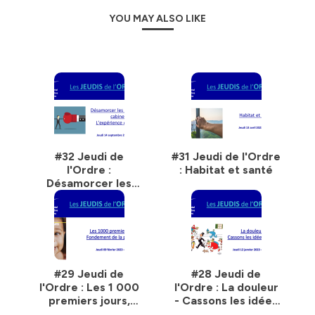
YOU MAY ALSO LIKE
#32 Jeudi de
#31 Jeudi de l'Ordre
l'Ordre :
: Habitat et santé
Désamorcer les
conflits au cabinet -
L'expérience du
RAID
#29 Jeudi de
#28 Jeudi de
l'Ordre : Les 1 000
l'Ordre : La douleur
premiers jours,
- Cassons les idées
fondement de la
reçues