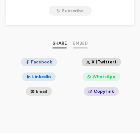
Subscribe
Hébergé par Ausha. Visitez
ausha.co/politique-de-
confidentialite
pour plus d'informations.
SHARE
EMBED
Facebook
X (Twitter)
LinkedIn
WhatsApp
Email
Copy link