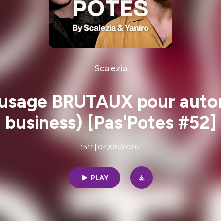
Scalezia
'usage BRUTAUX pour autom
business) [Pas'Potes #52]
1h11 | 04/08/2026
PLAY