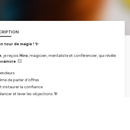
CRIPTION
un tour de magie ! ✨
e
, je reçois
Hiro
, magicien, mentaliste et conférencier, qui révèle
onvaincre
. 💥
 vendeurs
e de parler d’offres
t instaurer la confiance
ancer et lever les objections 🎯
ontre à couper le souffle ⏱️🔥
mieux les convaincre
façon bienveillante
” sincère