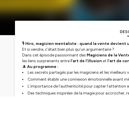
DES
🎙️
Hiro, magicien mentaliste : quand la vente devient 
Et si vendre, c’était bien plus qu’un argumentaire ?
Dans cet épisode passionnant des
Magiciens de la Vent
les liens surprenants entre
l’art de l’illusion
et
l’art de c
🎩
Au programme :
Les secrets partagés par les magiciens et les meilleurs
Comment établir une connexion émotionnelle avant mêm
L’importance de l’authenticité pour capter l’attention e
Des techniques inspirées de la magie pour accrocher, rel
Et un final spectaculaire… avec un Rubik’s cube et une m
💡
Pourquoi écouter cet épisode ?
👉 Découvrir comment
émerveiller tes prospects
pour 
👉 Comprendre que la manipulation peut être utilisée
de 
👉 Apprendre à
toucher le cœur
pour déclencher un “oui