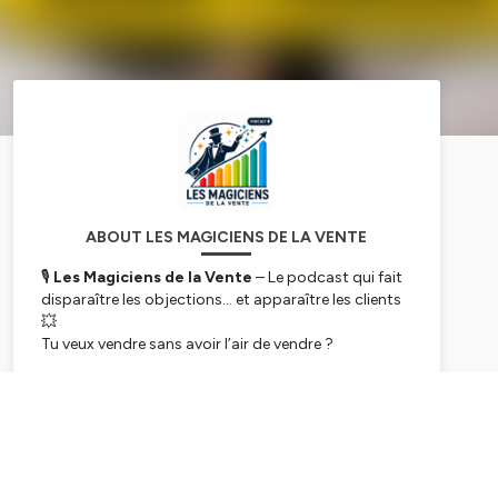
ABOUT LES MAGICIENS DE LA VENTE
🎙
Les Magiciens de la Vente
– Le podcast qui fait
disparaître les objections… et apparaître les clients
💥
Tu veux vendre sans avoir l’air de vendre ?
Comprendre ce qui fait mouche dans une négo ?
T’inspirer de commerciaux, entrepreneurs, artistes
Subscribe
et dirigeants qui transforment chaque échange en
opportunité ?
👉 Ce podcast est fait pour toi.
Chaque épisode, Jean-Pascal Mollet – formateur,