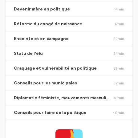
Devenir mère en politique
14min
Réforme du congé de naissance
17min
Enceinte et en campagne
22min
Statu de l'élu
24min
Craquage et vulnérabilité en politique
29min
Conseils pour les municipales
32min
Diplomatie féministe, mouvements masculinistes, consentement et violences conjugales
38min
Conseils pour faire de la politique
40min