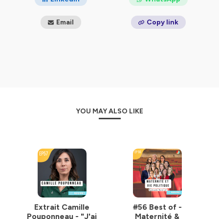
particulier de
collaboratrice parlementaire
et arpente
les les coulisses de la politique jusqu’en 2022.
Email
Copy link
Je découvre le fonctionnement de nos institutions,
l’investissement des élus locaux, la puissance du
collectif, les rapports de force… et la
sous-
représentation des femmes dans les sphères de
pouvoir.
Or,
« partout où les décisions se prennent, les
femmes devraient être autour de la table. »
YOU MAY ALSO LIKE
Nourrie par ces expériences et ces rencontres, je décide
de créer le podcast Les Mariannes en 2021 pour
proposer une série d’interviews intimes qui dresse le
portrait d’une génération de femmes engagées et
inspirantes.
Aujourd’hui, je produis Les Mariannes depuis Bordeaux
où j’exerce l’activité de c
onsultante en
communication et en stratégie éditoriale.
Extrait Camille
#56 Best of -
Pouponneau - "J'ai
Maternité &