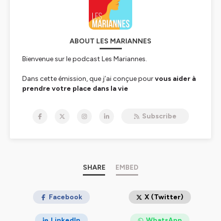
ABOUT LES MARIANNES
Bienvenue sur le podcast Les Mariannes.
Dans cette émission, que j’ai conçue pour
vous aider à
prendre votre place dans la vie
publique
de notre, société, je reçois des
femmes
politiques
et des
activistes qui inventent le monde
Subscribe
de demain.
Mon histoire …
… est celle d’une passionnée d'engagement et de
médias, profondément engagée pour faire avancer
SHARE
EMBED
la cause des femmes.
Diplômée de Sciences Bordeaux, après des études de
Facebook
X (Twitter)
lettres modernes et de communication, je démarre ma
carrière au
Sénat
, en 2015. J’exerce le métier si
LinkedIn
WhatsApp