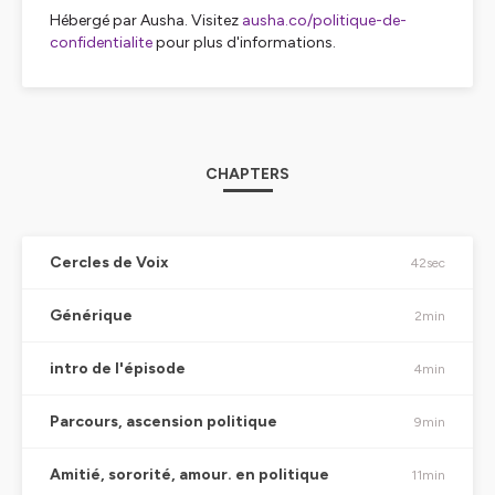
Hébergé par Ausha. Visitez
ausha.co/politique-de-
confidentialite
pour plus d'informations.
CHAPTERS
Cercles de Voix
42sec
Générique
2min
intro de l'épisode
4min
Parcours, ascension politique
9min
Amitié, sororité, amour. en politique
11min