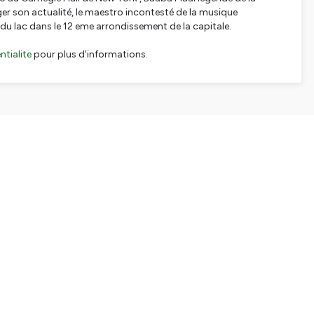
er son actualité, le maestro incontesté de la musique
u lac dans le 12 eme arrondissement de la capitale.
tialite
pour plus d'informations.
SHARE
EMBED
Facebook
X (Twitter)
LinkedIn
WhatsApp
Email
Copy link