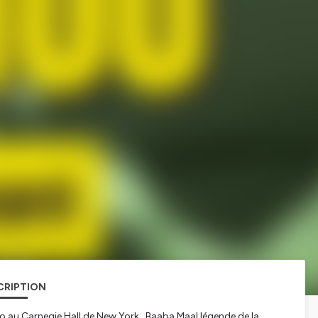
CRIPTION
djo au Carnegie Hall de New York , Baaba Maal légende de la