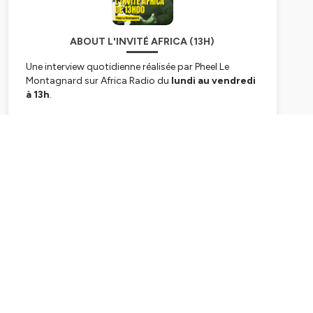
ABOUT L'INVITÉ AFRICA (13H)
Une interview quotidienne réalisée par Pheel Le
Montagnard sur Africa Radio du
lundi au vendredi
à 13h
.
Hébergé par Ausha. Visitez
ausha.co/politique-de-
confidentialite
pour plus d'informations.
Subscribe