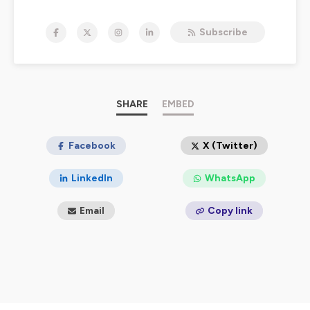
Je suis Amélie Delobel, passionnée de communication
Subscribe
digitale et experte en stratégie numérique. J’ai créé ce
podcast pour toi, l’entrepreneur qui cherche à naviguer
plus sereinement dans l’univers des médias sociaux.
Chaque semaine, je te partage des conseils pratiques,
des astuces concrètes et des idées inspirantes pour que
SHARE
EMBED
tu puisses utiliser les réseaux sociaux comme un
véritable levier de croissance.
Facebook
X (Twitter)
À qui s’adresse ce podcast ?
À toi, l’entrepreneur ou entrepreneuse, qui veux
LinkedIn
WhatsApp
développer ta présence en ligne et attirer une audience
fidèle.
Email
Copy link
À toi, le créateur ou la créatrice de contenu, qui veux
maximiser ton impact sur les plateformes sociales.
Ou encore à toi, si tu es curieux ou curieuse en lien
avec ce qui touche le marketing digital en général, tu es
aussi au bon endroit !
Ce qu’on aborde ensemble
:
🎙️ Comment utiliser le podcasting pour engager ta