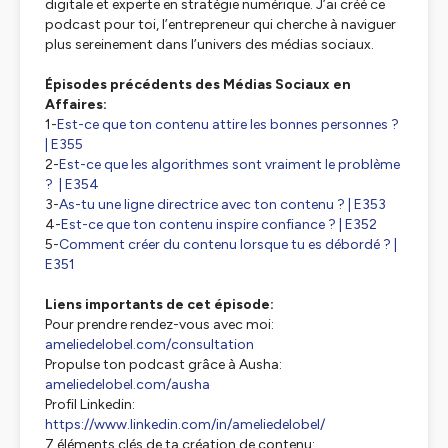
digitale et experte en stratégie numérique. J’ai créé ce
podcast pour toi, l’entrepreneur qui cherche à naviguer
plus sereinement dans l’univers des médias sociaux.
Épisodes précédents des Médias Sociaux en
Affaires:
1-
Est-ce que ton contenu attire les bonnes personnes ?
| E355
2-
Est-ce que les algorithmes sont vraiment le problème
? | E354
3-
As-tu une ligne directrice avec ton contenu ? | E353
4-
Est-ce que ton contenu inspire confiance ? | E352
5-
Comment créer du contenu lorsque tu es débordé ? |
E351
Liens importants de cet épisode:
Pour prendre rendez-vous avec moi:
ameliedelobel.com/consultation
Propulse ton podcast grâce à Ausha:
ameliedelobel.com/ausha
Profil Linkedin:
https://www.linkedin.com/in/ameliedelobel/
7 éléments clés de ta création de contenu: