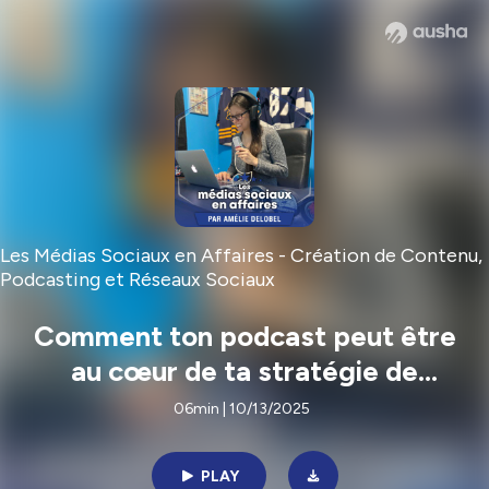
Les Médias Sociaux en Affaires - Création de Contenu,
Podcasting et Réseaux Sociaux
Comment ton podcast peut être
au cœur de ta stratégie de
contenu ? | E356
06min | 10/13/2025
PLAY