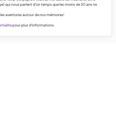
aye) qui nous parlent d'un temps que les moins de 20 ans ne
elles aventures autour de nos mémoires!
tialite
pour plus d'informations.
SHARE
EMBED
Facebook
X (Twitter)
LinkedIn
WhatsApp
Email
Copy link