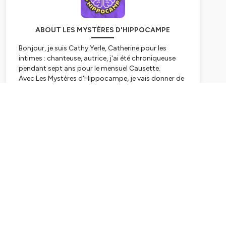
ABOUT LES MYSTÈRES D'HIPPOCAMPE
Bonjour, je suis Cathy Yerle, Catherine pour les
intimes : chanteuse, autrice, j'ai été chroniqueuse
pendant sept ans pour le mensuel Causette.
Avec Les Mystères d'Hippocampe, je vais donner de
la voix à mes petites histoires.
Ce podcast est dédié à la mémoire, la mémoire qui
Subscribe
vient, qui va, qui nous poursuit, qui nous nourrit, qui
flanche, celle qu'on célèbre, celle qui nous fait mal,
qui nous épuise, qui s'épuise...
Les mystères d'Hippocampe, un épisode de 15
minutes , le 15 de chaque mois.
Si j'oublie pas...