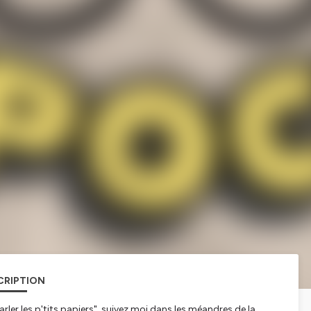
CRIPTION
rler les p'tits papiers", suivez moi dans les méandres de la