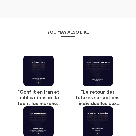
YOU MAY ALSO LIKE
"Conflit en Iran et
"Le retour des
publications de la
futures sur actions
tech : les marchés
individuelles aux
sous tension" Julien
États-Unis" Eric
Quistrebert, Tailor
Lafrenière, Sunny
AM
AM