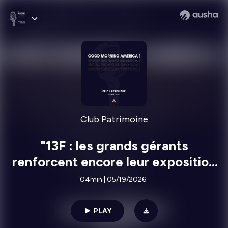
Club Patrimoine
"13F : les grands gérants
renforcent encore leur exposition
à la tech américaine" Eric
04min | 05/19/2026
Lafrenière, Sunny AM
PLAY