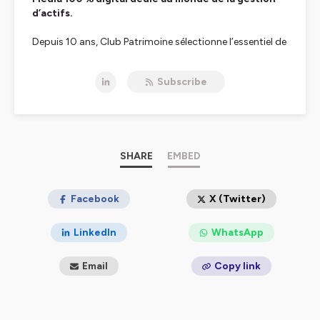
d’actifs.
Depuis 10 ans, Club Patrimoine sélectionne l’essentiel de
l’actualité des acteurs de la gestion
d’actifs à destination des acteurs de la gestion de
Subscribe
patrimoine.
Nous mettons en lumière les différentes tendances de
marchés : valeurs mobilières, valeurs immobilières,
épargne mais également toutes les nouvelles
thématiques d’investissement, au travers de nos
différents formats, en particulier nos podcasts.
SHARE
EMBED
Hébergé par Ausha. Visitez
ausha.co/politique-de-
confidentialite
Facebook
pour plus d'informations.
X (Twitter)
LinkedIn
WhatsApp
Email
Copy link