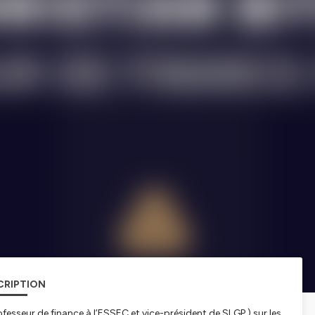
CRIPTION
ofesseur de finance à l’ESSEC et vice-président de SLGP ) sur les