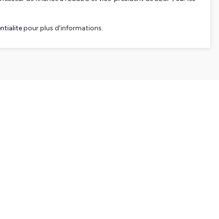
tialite
pour plus d'informations.
SHARE
EMBED
Facebook
X (Twitter)
LinkedIn
WhatsApp
Email
Copy link