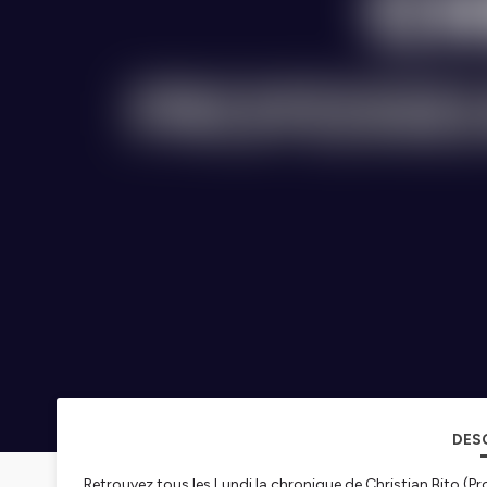
DES
Retrouvez tous les Lundi la chronique de Christian Bito (Pr