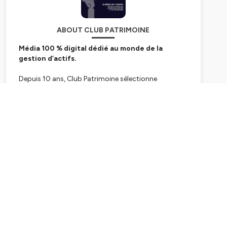
ABOUT CLUB PATRIMOINE
Média 100 % digital dédié au monde de la
gestion d’actifs.
Depuis 10 ans, Club Patrimoine sélectionne
l’essentiel de l’actualité des acteurs de la gestion
d’actifs à destination des acteurs de la gestion de
Subscribe
patrimoine.
Nous mettons en lumière les différentes tendances
de marchés : valeurs mobilières, valeurs
immobilières, épargne mais également toutes les
nouvelles thématiques d’investissement, au travers
de nos différents formats, en particulier nos
podcasts.
Hébergé par Ausha. Visitez
ausha.co/politique-de-
confidentialite
pour plus d'informations.