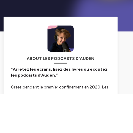
ABOUT LES PODCASTS D'AUDEN
“Arrêtez les écrans, lisez des livres ou écoutez
les podcasts d’Auden.”
Créés pendant le premier confinement en 2020, Les
Podcasts d’Auden sont nés d’une aventure familiale.
À seulement 4 ans, Auden racontait ses livres
Subscribe
préférés à ses camarades de classe. Très vite,
d’autres familles ont souhaité écouter ses histoires…
et le podcast était né.
Aujourd’hui, Auden explore avec ses mots d’enfant