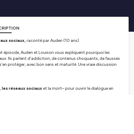
CRIPTION
eaux sociaux,
raconté par Auden (10 ans).
et épisode, Auden et Louison vous expliquent pourquoi les
eux. Ils parlent d’addiction, de contenus choquants, de fausses
t s’en protéger, avec bon sens et maturité. Une vraie discussion
,
les réseaux sociaux
et la mort– pour ouvrir le dialogue en
tps://fr.ulule.com/lespodcastsdauden/