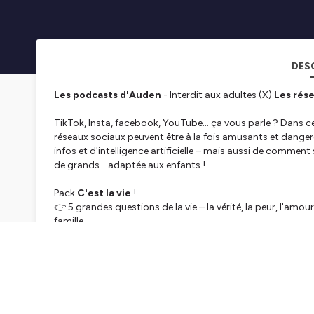
DES
Les podcasts d'Auden
- Interdit aux adultes (X)
Les rés
TikTok, Insta, facebook, YouTube… ça vous parle ? Dans c
réseaux sociaux peuvent être à la fois amusants et danger
infos et d'intelligence artificielle – mais aussi de commen
de grands… adaptée aux enfants !
Pack
C'est la vie
!
👉 5 grandes questions de la vie – la vérité, la peur, l'amour
famille.
🎧
Un podcast à écouter en famille !
📲 Retrouvez les podcasts d'Auden sur
Instagram
Si vous souhaitez soutenir le podcast
, rdv sur Ulule :
ht