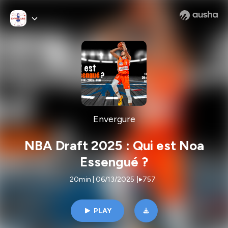
Envergure
NBA Draft 2025 : Qui est Noa
Essengué ?
20min | 06/13/2025
|
757
PLAY