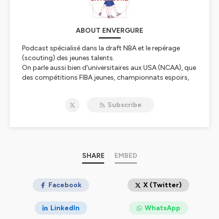
ABOUT ENVERGURE
Podcast spécialisé dans la draft NBA et le repérage
(scouting) des jeunes talents.
On parle aussi bien d'universitaires aux USA (NCAA), que
des compétitions FIBA jeunes, championnats espoirs,
G-League, Overtime Elite...
Subscribe
Hébergé par Ausha. Visitez
ausha.co/politique-de-
confidentialite
pour plus d'informations.
SHARE
EMBED
Facebook
X (Twitter)
LinkedIn
WhatsApp